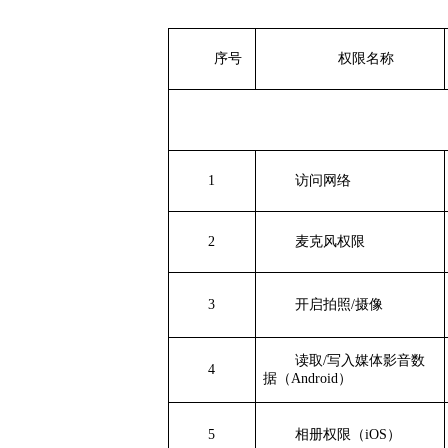
序号
权限名称
1
访问网络
2
麦克风权限
3
开启拍照/摄像
读取/写入媒体影音数
4
据（Android）
5
相册权限（iOS）